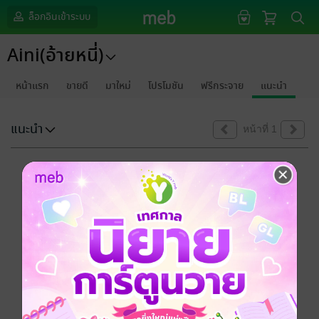
ล็อกอินเข้าระบบ
Aini(อ้ายหนี่)
หน้าแรก
ขายดี
มาใหม่
โปรโมชัน
ฟรีกระจาย
แนะนำ
แนะนำ
หน้าที่ 1
ขออภัยด้วยนะคะ
ไม่พบข้อมูลในหัวข้อที่คุณกำลังชมค่ะ