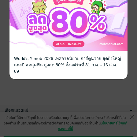
World's Y meb 2026 เทศกาลนิยาย การ์ตูนวาย สุดยิ่งใหญ่
แห่งปี ลดสุดฟิน สูงสุด 80% ตั้งแต่วันที่ 31 ก.ค. - 16 ส.ค.
69
เลือกหมวดหมู่
+
เว็บไซต์นี้มีการใช้คุกกี้ โปรดยอมรับนโยบายคุกกี้เพื่อประสบการณ์การใช้บริการที่ดีที่สุด
บริการช่วยเหลือ
+
ของท่าน ท่านสามารถศึกษาวิธีการตั้งค่าการควบคุมคุกกี้ของท่านผ่าน
นโยบายการใช้คุกกี้
ของเราที่นี่
เกี่ยวกับเรา
+