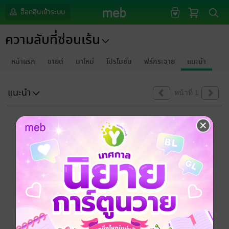
ล็อกอินเข้าระบบ
ความลับที่ซ่อนเร้น
หน้าแรก
ขายดี
มาใหม่
โปรโมชัน
ฟรีกระจาย
แนะนำ
แนะนำ
หน้าที่ 1
ขออภัยด้วยนะคะ
ไม่พบข้อมูลในหัวข้อที่คุณกำลังชมค่ะ