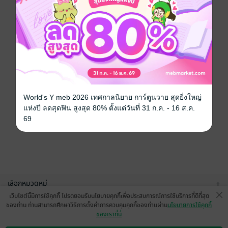
World's Y meb 2026 เทศกาลนิยาย การ์ตูนวาย สุดยิ่งใหญ่
แห่งปี ลดสุดฟิน สูงสุด 80% ตั้งแต่วันที่ 31 ก.ค. - 16 ส.ค.
69
เลือกหมวดหมู่
+
เว็บไซต์นี้มีการใช้คุกกี้ โปรดยอมรับนโยบายคุกกี้เพื่อประสบการณ์การใช้บริการที่ดีที่สุด
บริการช่วยเหลือ
+
ของท่าน ท่านสามารถศึกษาวิธีการตั้งค่าการควบคุมคุกกี้ของท่านผ่าน
นโยบายการใช้คุกกี้
ของเราที่นี่
เกี่ยวกับเรา
+