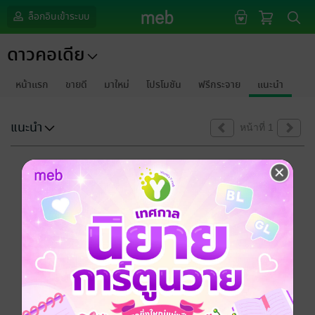
ล็อกอินเข้าระบบ
ดาวคอเดีย
หน้าแรก
ขายดี
มาใหม่
โปรโมชัน
ฟรีกระจาย
แนะนำ
แนะนำ
หน้าที่ 1
ขออภัยด้วยนะคะ
ไม่พบข้อมูลในหัวข้อที่คุณกำลังชมค่ะ