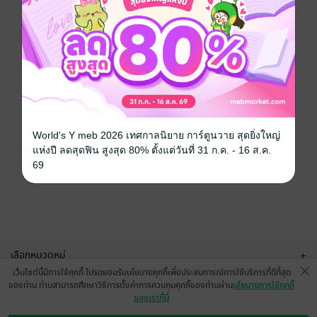
World's Y meb 2026 เทศกาลนิยาย การ์ตูนวาย สุดยิ่งใหญ่
แห่งปี ลดสุดฟิน สูงสุด 80% ตั้งแต่วันที่ 31 ก.ค. - 16 ส.ค.
69
เลือกหมวดหมู่
+
เว็บไซต์นี้มีการใช้คุกกี้ โปรดยอมรับนโยบายคุกกี้เพื่อประสบการณ์การใช้บริการที่ดีที่สุด
บริการช่วยเหลือ
+
ของท่าน ท่านสามารถศึกษาวิธีการตั้งค่าการควบคุมคุกกี้ของท่านผ่าน
นโยบายการใช้คุกกี้
ของเราที่นี่
เกี่ยวกับเรา
+