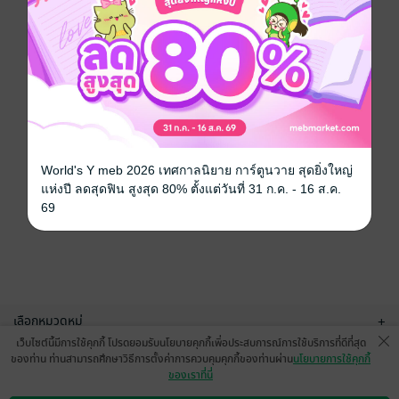
World's Y meb 2026 เทศกาลนิยาย การ์ตูนวาย สุดยิ่งใหญ่
แห่งปี ลดสุดฟิน สูงสุด 80% ตั้งแต่วันที่ 31 ก.ค. - 16 ส.ค.
69
เลือกหมวดหมู่
+
เว็บไซต์นี้มีการใช้คุกกี้ โปรดยอมรับนโยบายคุกกี้เพื่อประสบการณ์การใช้บริการที่ดีที่สุด
บริการช่วยเหลือ
+
ของท่าน ท่านสามารถศึกษาวิธีการตั้งค่าการควบคุมคุกกี้ของท่านผ่าน
นโยบายการใช้คุกกี้
ของเราที่นี่
เกี่ยวกับเรา
+