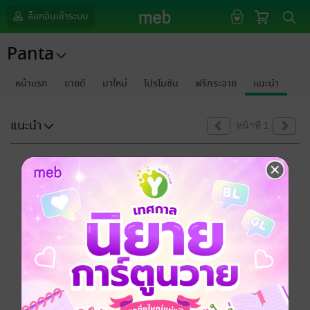
ล็อกอินเข้าระบบ
Panta
หน้าแรก
ขายดี
มาใหม่
โปรโมชัน
ฟรีกระจาย
แนะนำ
แนะนำ
หน้าที่ 1
ขออภัยด้วยนะคะ
ไม่พบข้อมูลในหัวข้อที่คุณกำลังชมค่ะ