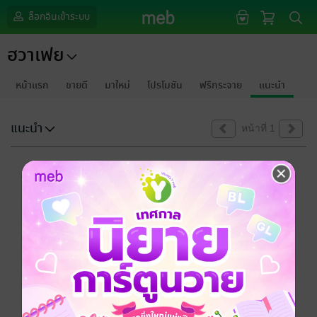
ล็อกอินเข้าระบบ
ฮวาเฟย
หน้าแรก
ขายดี
มาใหม่
โปรโมชัน
ฟรีกระจาย
แนะนำ
แนะนำ
หน้าที่ 1
ขออภัยด้วยนะคะ
ไม่พบข้อมูลในหัวข้อที่คุณกำลังชมค่ะ