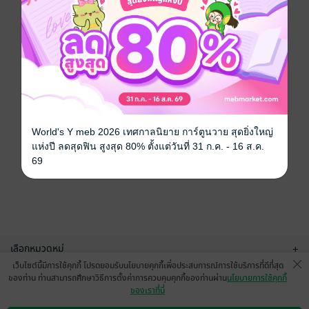
World's Y meb 2026 เทศกาลนิยาย การ์ตูนวาย สุดยิ่งใหญ่
แห่งปี ลดสุดฟิน สูงสุด 80% ตั้งแต่วันที่ 31 ก.ค. - 16 ส.ค.
69
เลือกหมวดหมู่
+
เว็บไซต์นี้มีการใช้คุกกี้ โปรดยอมรับนโยบายคุกกี้เพื่อประสบการณ์การใช้บริการที่ดีที่สุด
บริการช่วยเหลือ
+
ของท่าน ท่านสามารถศึกษาวิธีการตั้งค่าการควบคุมคุกกี้ของท่านผ่าน
นโยบายการใช้คุกกี้
ของเราที่นี่
เกี่ยวกับเรา
+