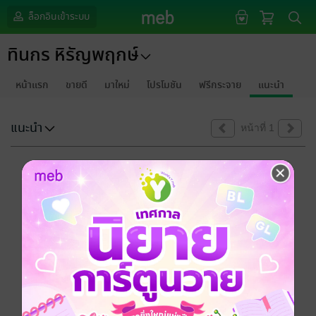
ล็อกอินเข้าระบบ
ทินกร หิรัญพฤกษ์
หน้าแรก
ขายดี
มาใหม่
โปรโมชัน
ฟรีกระจาย
แนะนำ
แนะนำ
หน้าที่ 1
ขออภัยด้วยนะคะ
ไม่พบข้อมูลในหัวข้อที่คุณกำลังชมค่ะ