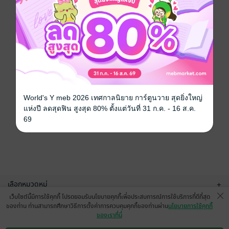
World's Y meb 2026 เทศกาลนิยาย การ์ตูนวาย สุดยิ่งใหญ่
แห่งปี ลดสุดฟิน สูงสุด 80% ตั้งแต่วันที่ 31 ก.ค. - 16 ส.ค.
69
เลือกหมวดหมู่
+
เว็บไซต์นี้มีการใช้คุกกี้ โปรดยอมรับนโยบายคุกกี้เพื่อประสบการณ์การใช้บริการที่ดีที่สุด
บริการช่วยเหลือ
+
ของท่าน ท่านสามารถศึกษาวิธีการตั้งค่าการควบคุมคุกกี้ของท่านผ่าน
นโยบายการใช้คุกกี้
ของเราที่นี่
เกี่ยวกับเรา
+