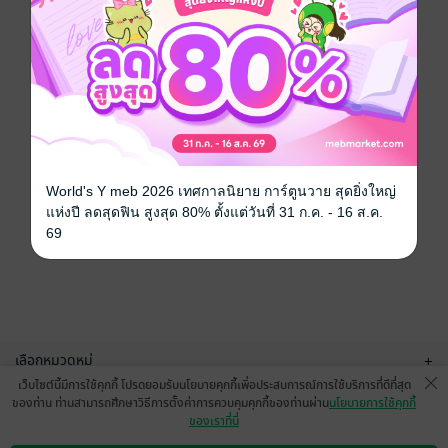
World's Y meb 2026 เทศกาลนิยาย การ์ตูนวาย สุดยิ่งใหญ่
แห่งปี ลดสุดฟิน สูงสุด 80% ตั้งแต่วันที่ 31 ก.ค. - 16 ส.ค.
69
เลือกหมวดหมู่
+
เว็บไซต์นี้มีการใช้คุกกี้ โปรดยอมรับนโยบายคุกกี้เพื่อประสบการณ์การใช้บริการที่ดีที่สุด
บริการช่วยเหลือ
+
ของท่าน ท่านสามารถศึกษาวิธีการตั้งค่าการควบคุมคุกกี้ของท่านผ่าน
นโยบายการใช้คุกกี้
ของเราที่นี่
เกี่ยวกับเรา
+