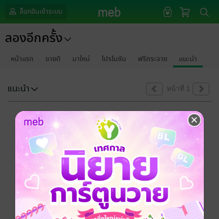
ล็อกอินเข้าระบบ
ลองอีกครั้ง
หน้าแรก
ขายดี
มาใหม่
โปรโมชัน
ฟรีกระจาย
แนะนำ
แนะนำ
หน้าที่ 1
ขออภัยด้วยนะคะ
ไม่พบข้อมูลในหัวข้อที่คุณกำลังชมค่ะ