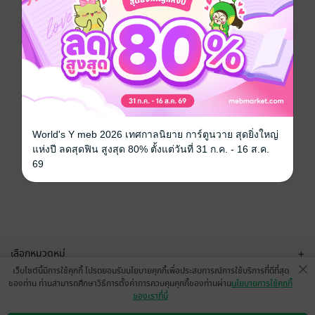
World's Y meb 2026 เทศกาลนิยาย การ์ตูนวาย สุดยิ่งใหญ่
แห่งปี ลดสุดฟิน สูงสุด 80% ตั้งแต่วันที่ 31 ก.ค. - 16 ส.ค.
69
เลือกหมวดหมู่
+
เว็บไซต์นี้มีการใช้คุกกี้ โปรดยอมรับนโยบายคุกกี้เพื่อประสบการณ์การใช้บริการที่ดีที่สุด
บริการช่วยเหลือ
+
ของท่าน ท่านสามารถศึกษาวิธีการตั้งค่าการควบคุมคุกกี้ของท่านผ่าน
นโยบายการใช้คุกกี้
ของเราที่นี่
เกี่ยวกับเรา
+