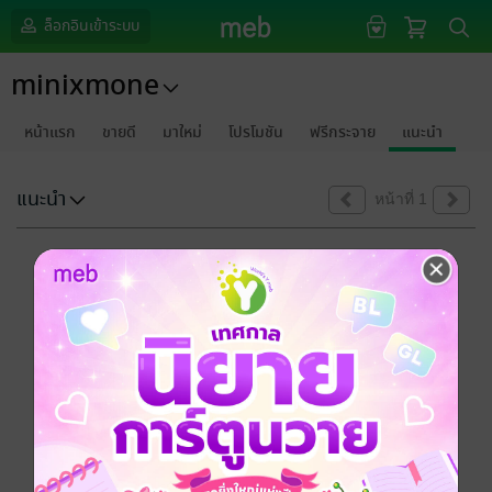
ล็อกอินเข้าระบบ
minixmone
หน้าแรก
ขายดี
มาใหม่
โปรโมชัน
ฟรีกระจาย
แนะนำ
แนะนำ
หน้าที่ 1
ขออภัยด้วยนะคะ
ไม่พบข้อมูลในหัวข้อที่คุณกำลังชมค่ะ