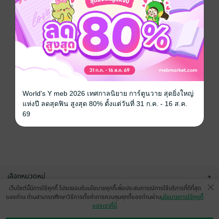
World's Y meb 2026 เทศกาลนิยาย การ์ตูนวาย สุดยิ่งใหญ่
แห่งปี ลดสุดฟิน สูงสุด 80% ตั้งแต่วันที่ 31 ก.ค. - 16 ส.ค.
69
เลือกหมวดหมู่
+
เว็บไซต์นี้มีการใช้คุกกี้ โปรดยอมรับนโยบายคุกกี้เพื่อประสบการณ์การใช้บริการที่ดีที่สุด
บริการช่วยเหลือ
+
ของท่าน ท่านสามารถศึกษาวิธีการตั้งค่าการควบคุมคุกกี้ของท่านผ่าน
นโยบายการใช้คุกกี้
ของเราที่นี่
เกี่ยวกับเรา
+