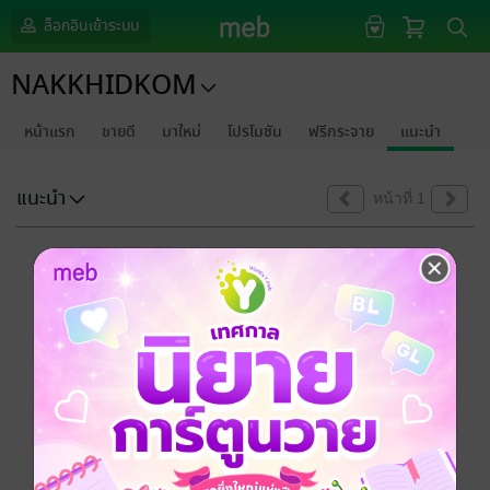
ล็อกอินเข้าระบบ
NAKKHIDKOM
หน้าแรก
ขายดี
มาใหม่
โปรโมชัน
ฟรีกระจาย
แนะนำ
แนะนำ
หน้าที่ 1
ขออภัยด้วยนะคะ
ไม่พบข้อมูลในหัวข้อที่คุณกำลังชมค่ะ