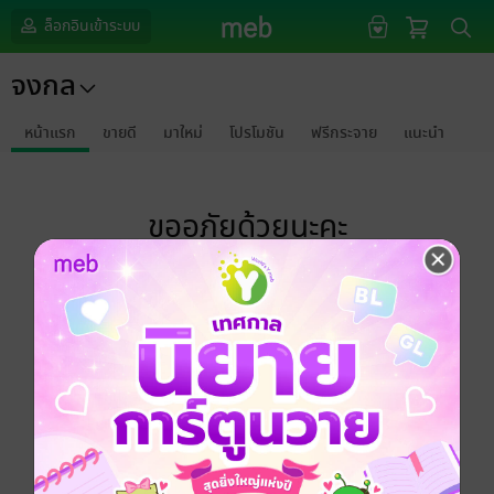
ล็อกอินเข้าระบบ
จงกล
หน้าแรก
ขายดี
มาใหม่
โปรโมชัน
ฟรีกระจาย
แนะนำ
ขออภัยด้วยนะคะ
ไม่พบข้อมูลในหัวข้อที่คุณกำลังชมค่ะ