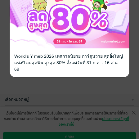
World's Y meb 2026 เทศกาลนิยาย การ์ตูนวาย สุดยิ่งใหญ่
แห่งปี ลดสุดฟิน สูงสุด 80% ตั้งแต่วันที่ 31 ก.ค. - 16 ส.ค.
69
เลือกหมวดหมู่
+
บริการช่วยเหลือ
+
เว็บไซต์นี้มีการใช้คุกกี้ โปรดยอมรับนโยบายคุกกี้เพื่อประสบการณ์การใช้บริการที่ดีที่สุด
ของท่าน ท่านสามารถศึกษาวิธีการตั้งค่าการควบคุมคุกกี้ของท่านผ่าน
นโยบายการใช้คุกกี้
เกี่ยวกับเรา
+
ของเราที่นี่
กลุ่มธุรกิจในเครือ
+
ตกลง