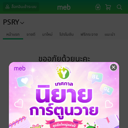
ล็อกอินเข้าระบบ
PSRY
หน้าแรก
ขายดี
มาใหม่
โปรโมชัน
ฟรีกระจาย
แนะนำ
ขออภัยด้วยนะคะ
ไม่พบข้อมูลในหัวข้อที่คุณกำลังชมค่ะ