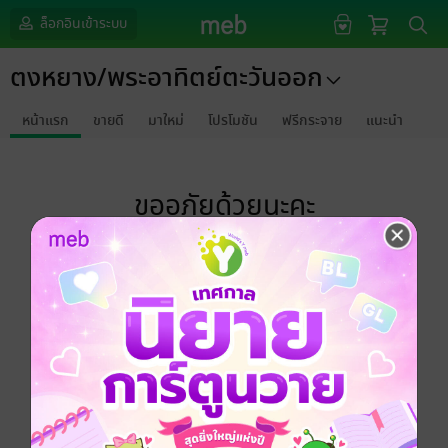
ล็อกอินเข้าระบบ
ตงหยาง/พระอาทิตย์ตะวันออก
หน้าแรก
ขายดี
มาใหม่
โปรโมชัน
ฟรีกระจาย
แนะนำ
ขออภัยด้วยนะคะ
ไม่พบข้อมูลในหัวข้อที่คุณกำลังชมค่ะ