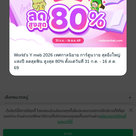
World's Y meb 2026 เทศกาลนิยาย การ์ตูนวาย สุดยิ่งใหญ่
แห่งปี ลดสุดฟิน สูงสุด 80% ตั้งแต่วันที่ 31 ก.ค. - 16 ส.ค.
69
เลือกหมวดหมู่
+
บริการช่วยเหลือ
+
เว็บไซต์นี้มีการใช้คุกกี้ โปรดยอมรับนโยบายคุกกี้เพื่อประสบการณ์การใช้บริการที่ดีที่สุด
ของท่าน ท่านสามารถศึกษาวิธีการตั้งค่าการควบคุมคุกกี้ของท่านผ่าน
นโยบายการใช้คุกกี้
เกี่ยวกับเรา
+
ของเราที่นี่
กลุ่มธุรกิจในเครือ
+
ตกลง