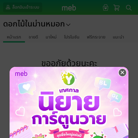
ล็อกอินเข้าระบบ
ดอกไม้ในม่านหมอก
หน้าแรก
ขายดี
มาใหม่
โปรโมชัน
ฟรีกระจาย
แนะนำ
ขออภัยด้วยนะคะ
ไม่พบข้อมูลในหัวข้อที่คุณกำลังชมค่ะ