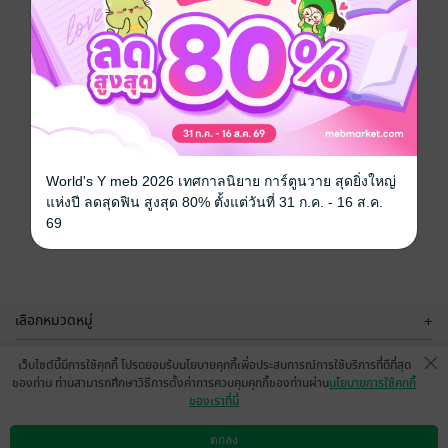
World's Y meb 2026 เทศกาลนิยาย การ์ตูนวาย สุดยิ่งใหญ่
แห่งปี ลดสุดฟิน สูงสุด 80% ตั้งแต่วันที่ 31 ก.ค. - 16 ส.ค.
69
เลือกหมวดหมู่
+
บริการช่วยเหลือ
+
เว็บไซต์นี้มีการใช้คุกกี้ โปรดยอมรับนโยบายคุกกี้เพื่อประสบการณ์การใช้บริการที่ดีที่สุด
ของท่าน ท่านสามารถศึกษาวิธีการตั้งค่าการควบคุมคุกกี้ของท่านผ่าน
นโยบายการใช้คุกกี้
เกี่ยวกับเรา
+
ของเราที่นี่
กลุ่มธุรกิจในเครือ
+
ตกลง