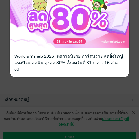
World's Y meb 2026 เทศกาลนิยาย การ์ตูนวาย สุดยิ่งใหญ่
แห่งปี ลดสุดฟิน สูงสุด 80% ตั้งแต่วันที่ 31 ก.ค. - 16 ส.ค.
69
เลือกหมวดหมู่
+
บริการช่วยเหลือ
+
เว็บไซต์นี้มีการใช้คุกกี้ โปรดยอมรับนโยบายคุกกี้เพื่อประสบการณ์การใช้บริการที่ดีที่สุด
ของท่าน ท่านสามารถศึกษาวิธีการตั้งค่าการควบคุมคุกกี้ของท่านผ่าน
นโยบายการใช้คุกกี้
เกี่ยวกับเรา
+
ของเราที่นี่
กลุ่มธุรกิจในเครือ
+
ตกลง