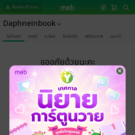
ล็อกอินเข้าระบบ
Daphneinbook
หน้าแรก
ขายดี
มาใหม่
โปรโมชัน
ฟรีกระจาย
แนะนำ
ขออภัยด้วยนะคะ
ไม่พบข้อมูลในหัวข้อที่คุณกำลังชมค่ะ