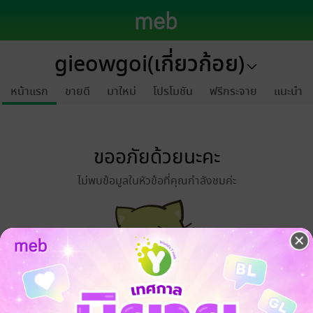
gieowgoi(เกี่ยวก้อย)
หน้าแรก
ขายดี
มาใหม่
โปรโมชัน
ฟรีกระจาย
แนะนำ
ขออภัยด้วยนะคะ
ไม่พบข้อมูลในหัวข้อที่คุณกำลังชมค่ะ