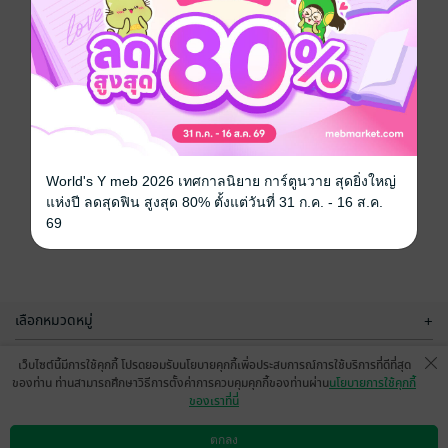
World's Y meb 2026 เทศกาลนิยาย การ์ตูนวาย สุดยิ่งใหญ่
แห่งปี ลดสุดฟิน สูงสุด 80% ตั้งแต่วันที่ 31 ก.ค. - 16 ส.ค.
69
เลือกหมวดหมู่
+
บริการช่วยเหลือ
+
เว็บไซต์นี้มีการใช้คุกกี้ โปรดยอมรับนโยบายคุกกี้เพื่อประสบการณ์การใช้บริการที่ดีที่สุด
ของท่าน ท่านสามารถศึกษาวิธีการตั้งค่าการควบคุมคุกกี้ของท่านผ่าน
นโยบายการใช้คุกกี้
เกี่ยวกับเรา
+
ของเราที่นี่
กลุ่มธุรกิจในเครือ
+
ตกลง