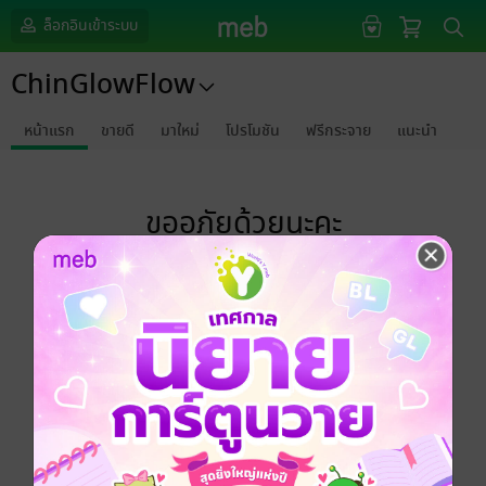
ล็อกอินเข้าระบบ
ChinGlowFlow
หน้าแรก
ขายดี
มาใหม่
โปรโมชัน
ฟรีกระจาย
แนะนำ
ขออภัยด้วยนะคะ
ไม่พบข้อมูลในหัวข้อที่คุณกำลังชมค่ะ