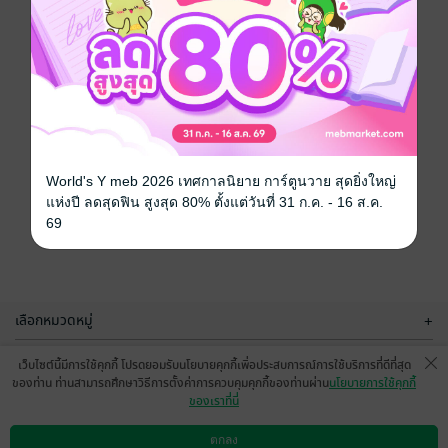
World's Y meb 2026 เทศกาลนิยาย การ์ตูนวาย สุดยิ่งใหญ่
แห่งปี ลดสุดฟิน สูงสุด 80% ตั้งแต่วันที่ 31 ก.ค. - 16 ส.ค.
69
เลือกหมวดหมู่
+
บริการช่วยเหลือ
+
เว็บไซต์นี้มีการใช้คุกกี้ โปรดยอมรับนโยบายคุกกี้เพื่อประสบการณ์การใช้บริการที่ดีที่สุด
ของท่าน ท่านสามารถศึกษาวิธีการตั้งค่าการควบคุมคุกกี้ของท่านผ่าน
นโยบายการใช้คุกกี้
เกี่ยวกับเรา
+
ของเราที่นี่
กลุ่มธุรกิจในเครือ
+
ตกลง