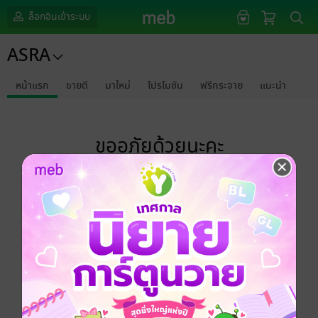
ล็อกอินเข้าระบบ
ASRA
หน้าแรก
ขายดี
มาใหม่
โปรโมชัน
ฟรีกระจาย
แนะนำ
ขออภัยด้วยนะคะ
ไม่พบข้อมูลในหัวข้อที่คุณกำลังชมค่ะ