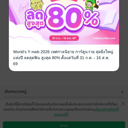
World's Y meb 2026 เทศกาลนิยาย การ์ตูนวาย สุดยิ่งใหญ่
แห่งปี ลดสุดฟิน สูงสุด 80% ตั้งแต่วันที่ 31 ก.ค. - 16 ส.ค.
69
เลือกหมวดหมู่
+
บริการช่วยเหลือ
+
เว็บไซต์นี้มีการใช้คุกกี้ โปรดยอมรับนโยบายคุกกี้เพื่อประสบการณ์การใช้บริการที่ดีที่สุด
ของท่าน ท่านสามารถศึกษาวิธีการตั้งค่าการควบคุมคุกกี้ของท่านผ่าน
นโยบายการใช้คุกกี้
เกี่ยวกับเรา
+
ของเราที่นี่
กลุ่มธุรกิจในเครือ
+
ตกลง