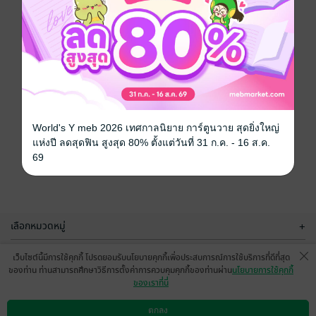
World's Y meb 2026 เทศกาลนิยาย การ์ตูนวาย สุดยิ่งใหญ่
แห่งปี ลดสุดฟิน สูงสุด 80% ตั้งแต่วันที่ 31 ก.ค. - 16 ส.ค.
69
เลือกหมวดหมู่
+
บริการช่วยเหลือ
+
เว็บไซต์นี้มีการใช้คุกกี้ โปรดยอมรับนโยบายคุกกี้เพื่อประสบการณ์การใช้บริการที่ดีที่สุด
ของท่าน ท่านสามารถศึกษาวิธีการตั้งค่าการควบคุมคุกกี้ของท่านผ่าน
นโยบายการใช้คุกกี้
เกี่ยวกับเรา
+
ของเราที่นี่
กลุ่มธุรกิจในเครือ
+
ตกลง