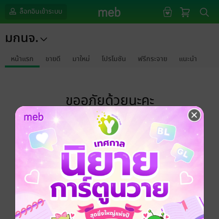
ล็อกอินเข้าระบบ
มกนจ.
หน้าแรก
ขายดี
มาใหม่
โปรโมชัน
ฟรีกระจาย
แนะนำ
ขออภัยด้วยนะคะ
ไม่พบข้อมูลในหัวข้อที่คุณกำลังชมค่ะ