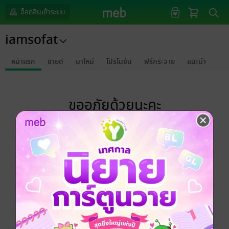
ล็อกอินเข้าระบบ
iamsofat
หน้าแรก
ขายดี
มาใหม่
โปรโมชัน
ฟรีกระจาย
แนะนำ
ขออภัยด้วยนะคะ
ไม่พบข้อมูลในหัวข้อที่คุณกำลังชมค่ะ