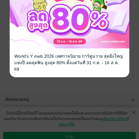
World's Y meb 2026 เทศกาลนิยาย การ์ตูนวาย สุดยิ่งใหญ่
แห่งปี ลดสุดฟิน สูงสุด 80% ตั้งแต่วันที่ 31 ก.ค. - 16 ส.ค.
69
เลือกหมวดหมู่
+
บริการช่วยเหลือ
+
เว็บไซต์นี้มีการใช้คุกกี้ โปรดยอมรับนโยบายคุกกี้เพื่อประสบการณ์การใช้บริการที่ดีที่สุด
ของท่าน ท่านสามารถศึกษาวิธีการตั้งค่าการควบคุมคุกกี้ของท่านผ่าน
นโยบายการใช้คุกกี้
เกี่ยวกับเรา
+
ของเราที่นี่
กลุ่มธุรกิจในเครือ
+
ตกลง