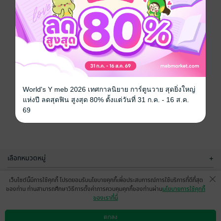
World's Y meb 2026 เทศกาลนิยาย การ์ตูนวาย สุดยิ่งใหญ่
แห่งปี ลดสุดฟิน สูงสุด 80% ตั้งแต่วันที่ 31 ก.ค. - 16 ส.ค.
69
เลือกหมวดหมู่
+
บริการช่วยเหลือ
+
เว็บไซต์นี้มีการใช้คุกกี้ โปรดยอมรับนโยบายคุกกี้เพื่อประสบการณ์การใช้บริการที่ดีที่สุด
ของท่าน ท่านสามารถศึกษาวิธีการตั้งค่าการควบคุมคุกกี้ของท่านผ่าน
นโยบายการใช้คุกกี้
เกี่ยวกับเรา
+
ของเราที่นี่
กลุ่มธุรกิจในเครือ
+
ตกลง