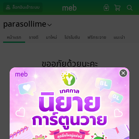
ล็อกอินเข้าระบบ
parasollime
หน้าแรก
ขายดี
มาใหม่
โปรโมชัน
ฟรีกระจาย
แนะนำ
ขออภัยด้วยนะคะ
ไม่พบข้อมูลในหัวข้อที่คุณกำลังชมค่ะ