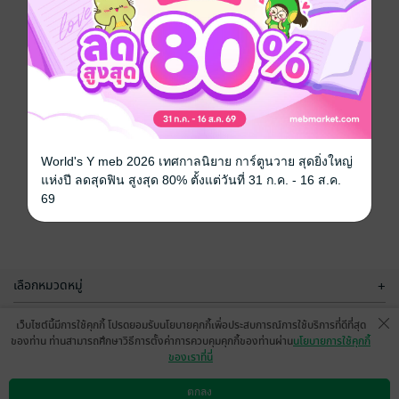
World's Y meb 2026 เทศกาลนิยาย การ์ตูนวาย สุดยิ่งใหญ่
แห่งปี ลดสุดฟิน สูงสุด 80% ตั้งแต่วันที่ 31 ก.ค. - 16 ส.ค.
69
เลือกหมวดหมู่
+
บริการช่วยเหลือ
+
เว็บไซต์นี้มีการใช้คุกกี้ โปรดยอมรับนโยบายคุกกี้เพื่อประสบการณ์การใช้บริการที่ดีที่สุด
ของท่าน ท่านสามารถศึกษาวิธีการตั้งค่าการควบคุมคุกกี้ของท่านผ่าน
นโยบายการใช้คุกกี้
เกี่ยวกับเรา
+
ของเราที่นี่
กลุ่มธุรกิจในเครือ
+
ตกลง