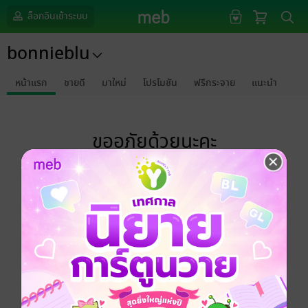
ล็อกอินเข้าระบบ
bonnieblu
หน้าแรก
ขายดี
มาใหม่
โปรโมชัน
ฟรีกระจาย
แนะนำ
ขออภัยด้วยนะคะ
ไม่พบข้อมูลในหัวข้อที่คุณกำลังชมค่ะ