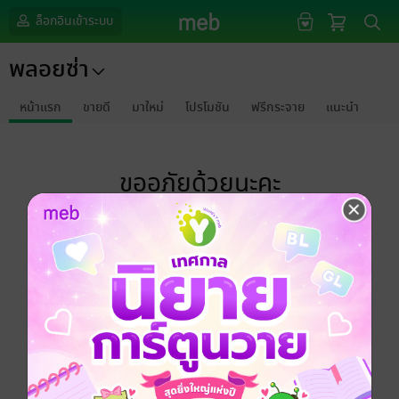
ล็อกอินเข้าระบบ
พลอยซ่า
หน้าแรก
ขายดี
มาใหม่
โปรโมชัน
ฟรีกระจาย
แนะนำ
ขออภัยด้วยนะคะ
ไม่พบข้อมูลในหัวข้อที่คุณกำลังชมค่ะ