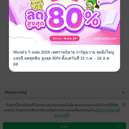
World's Y meb 2026 เทศกาลนิยาย การ์ตูนวาย สุดยิ่งใหญ่
แห่งปี ลดสุดฟิน สูงสุด 80% ตั้งแต่วันที่ 31 ก.ค. - 16 ส.ค.
69
เลือกหมวดหมู่
+
บริการช่วยเหลือ
+
เว็บไซต์นี้มีการใช้คุกกี้ โปรดยอมรับนโยบายคุกกี้เพื่อประสบการณ์การใช้บริการที่ดีที่สุด
ของท่าน ท่านสามารถศึกษาวิธีการตั้งค่าการควบคุมคุกกี้ของท่านผ่าน
นโยบายการใช้คุกกี้
เกี่ยวกับเรา
+
ของเราที่นี่
กลุ่มธุรกิจในเครือ
+
ตกลง