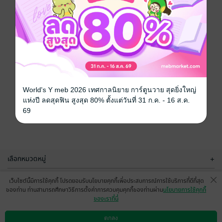
World's Y meb 2026 เทศกาลนิยาย การ์ตูนวาย สุดยิ่งใหญ่
แห่งปี ลดสุดฟิน สูงสุด 80% ตั้งแต่วันที่ 31 ก.ค. - 16 ส.ค.
69
เลือกหมวดหมู่
+
บริการช่วยเหลือ
+
เว็บไซต์นี้มีการใช้คุกกี้ โปรดยอมรับนโยบายคุกกี้เพื่อประสบการณ์การใช้บริการที่ดีที่สุด
ของท่าน ท่านสามารถศึกษาวิธีการตั้งค่าการควบคุมคุกกี้ของท่านผ่าน
นโยบายการใช้คุกกี้
เกี่ยวกับเรา
+
ของเราที่นี่
กลุ่มธุรกิจในเครือ
+
ตกลง