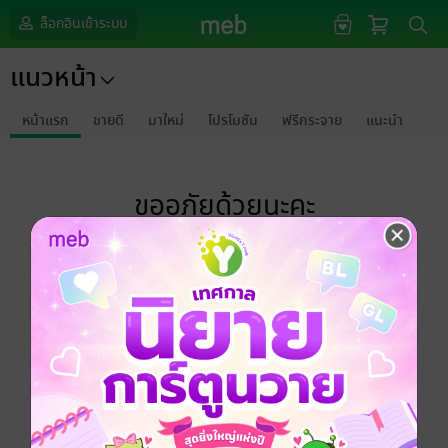
ล็อกอินเข้าระบบ
แนวหน้า
หน้าแรก
ขายดี
มาใหม่
โปรโมชัน
ฟรีกระจาย
แนะนำ
ขออภัยด้วยนะคะ
ไม่พบข้อมูลในหัวข้อที่คุณกำลังชมค่ะ