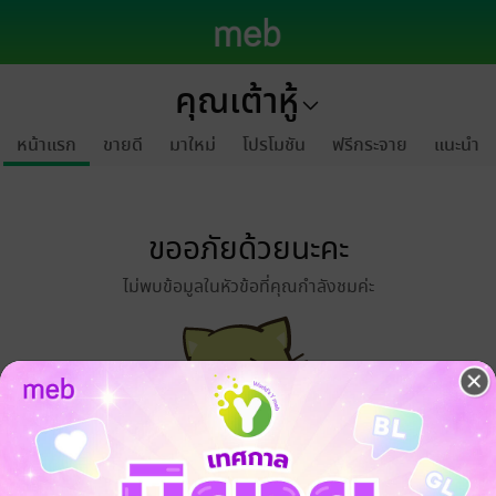
คุณเต้าหู้
หน้าแรก
ขายดี
มาใหม่
โปรโมชัน
ฟรีกระจาย
แนะนำ
ขออภัยด้วยนะคะ
ไม่พบข้อมูลในหัวข้อที่คุณกำลังชมค่ะ