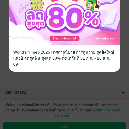
World's Y meb 2026 เทศกาลนิยาย การ์ตูนวาย สุดยิ่งใหญ่
แห่งปี ลดสุดฟิน สูงสุด 80% ตั้งแต่วันที่ 31 ก.ค. - 16 ส.ค.
69
เลือกหมวดหมู่
+
บริการช่วยเหลือ
+
เว็บไซต์นี้มีการใช้คุกกี้ โปรดยอมรับนโยบายคุกกี้เพื่อประสบการณ์การใช้บริการที่ดีที่สุด
ของท่าน ท่านสามารถศึกษาวิธีการตั้งค่าการควบคุมคุกกี้ของท่านผ่าน
นโยบายการใช้คุกกี้
เกี่ยวกับเรา
+
ของเราที่นี่
กลุ่มธุรกิจในเครือ
+
ตกลง