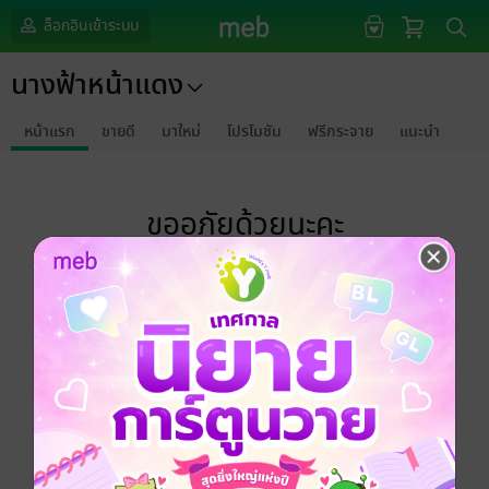
ล็อกอินเข้าระบบ
นางฟ้าหน้าแดง
หน้าแรก
ขายดี
มาใหม่
โปรโมชัน
ฟรีกระจาย
แนะนำ
ขออภัยด้วยนะคะ
ไม่พบข้อมูลในหัวข้อที่คุณกำลังชมค่ะ