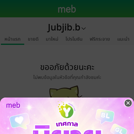
Jubjib.b
หน้าแรก
ขายดี
มาใหม่
โปรโมชัน
ฟรีกระจาย
แนะนำ
ขออภัยด้วยนะคะ
ไม่พบข้อมูลในหัวข้อที่คุณกำลังชมค่ะ