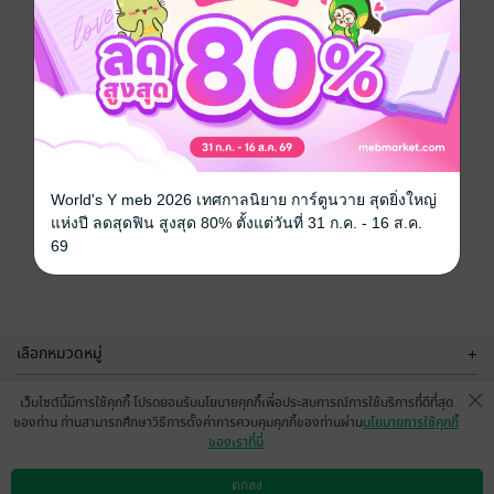
World's Y meb 2026 เทศกาลนิยาย การ์ตูนวาย สุดยิ่งใหญ่
แห่งปี ลดสุดฟิน สูงสุด 80% ตั้งแต่วันที่ 31 ก.ค. - 16 ส.ค.
69
เลือกหมวดหมู่
+
บริการช่วยเหลือ
+
เว็บไซต์นี้มีการใช้คุกกี้ โปรดยอมรับนโยบายคุกกี้เพื่อประสบการณ์การใช้บริการที่ดีที่สุด
ของท่าน ท่านสามารถศึกษาวิธีการตั้งค่าการควบคุมคุกกี้ของท่านผ่าน
นโยบายการใช้คุกกี้
เกี่ยวกับเรา
+
ของเราที่นี่
กลุ่มธุรกิจในเครือ
+
ตกลง