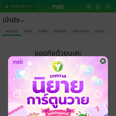
ล็อกอินเข้าระบบ
เป๋าตัง
หน้าแรก
ขายดี
มาใหม่
โปรโมชัน
ฟรีกระจาย
แนะนำ
ขออภัยด้วยนะคะ
ไม่พบข้อมูลในหัวข้อที่คุณกำลังชมค่ะ