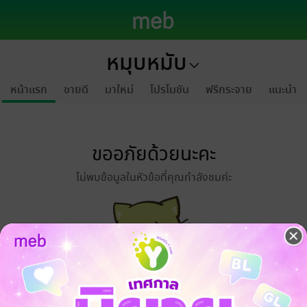
หมุบหมับ
หน้าแรก
ขายดี
มาใหม่
โปรโมชัน
ฟรีกระจาย
แนะนำ
ขออภัยด้วยนะคะ
ไม่พบข้อมูลในหัวข้อที่คุณกำลังชมค่ะ