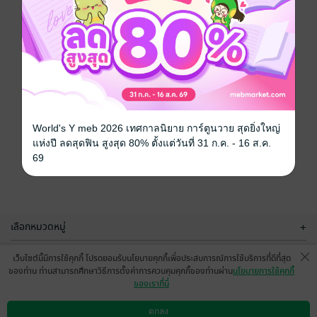
World's Y meb 2026 เทศกาลนิยาย การ์ตูนวาย สุดยิ่งใหญ่
แห่งปี ลดสุดฟิน สูงสุด 80% ตั้งแต่วันที่ 31 ก.ค. - 16 ส.ค.
69
เลือกหมวดหมู่
+
บริการช่วยเหลือ
+
เว็บไซต์นี้มีการใช้คุกกี้ โปรดยอมรับนโยบายคุกกี้เพื่อประสบการณ์การใช้บริการที่ดีที่สุด
ของท่าน ท่านสามารถศึกษาวิธีการตั้งค่าการควบคุมคุกกี้ของท่านผ่าน
นโยบายการใช้คุกกี้
เกี่ยวกับเรา
+
ของเราที่นี่
กลุ่มธุรกิจในเครือ
+
ตกลง