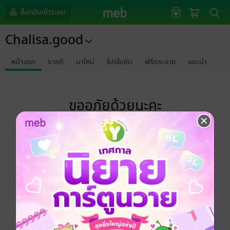
ล็อกอินเข้าระบบ
Chalisa.good
หน้าแรก
ขายดี
มาใหม่
โปรโมชัน
ฟรีกระจาย
แนะนำ
ขออภัยด้วยนะคะ
ไม่พบข้อมูลในหัวข้อที่คุณกำลังชมค่ะ