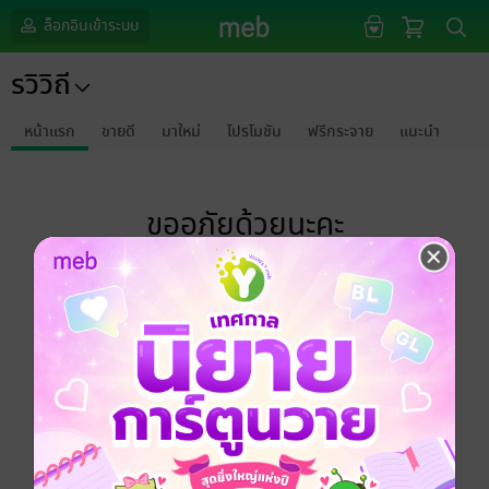
ล็อกอินเข้าระบบ
รวิวิถี
หน้าแรก
ขายดี
มาใหม่
โปรโมชัน
ฟรีกระจาย
แนะนำ
ขออภัยด้วยนะคะ
ไม่พบข้อมูลในหัวข้อที่คุณกำลังชมค่ะ