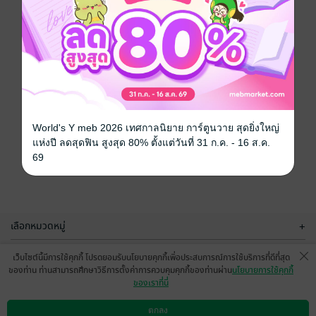
World's Y meb 2026 เทศกาลนิยาย การ์ตูนวาย สุดยิ่งใหญ่
แห่งปี ลดสุดฟิน สูงสุด 80% ตั้งแต่วันที่ 31 ก.ค. - 16 ส.ค.
69
เลือกหมวดหมู่
+
บริการช่วยเหลือ
+
เว็บไซต์นี้มีการใช้คุกกี้ โปรดยอมรับนโยบายคุกกี้เพื่อประสบการณ์การใช้บริการที่ดีที่สุด
ของท่าน ท่านสามารถศึกษาวิธีการตั้งค่าการควบคุมคุกกี้ของท่านผ่าน
นโยบายการใช้คุกกี้
เกี่ยวกับเรา
+
ของเราที่นี่
กลุ่มธุรกิจในเครือ
+
ตกลง