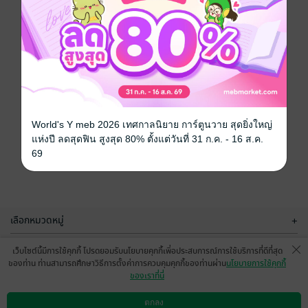
World's Y meb 2026 เทศกาลนิยาย การ์ตูนวาย สุดยิ่งใหญ่
แห่งปี ลดสุดฟิน สูงสุด 80% ตั้งแต่วันที่ 31 ก.ค. - 16 ส.ค.
69
เลือกหมวดหมู่
+
บริการช่วยเหลือ
+
เว็บไซต์นี้มีการใช้คุกกี้ โปรดยอมรับนโยบายคุกกี้เพื่อประสบการณ์การใช้บริการที่ดีที่สุด
ของท่าน ท่านสามารถศึกษาวิธีการตั้งค่าการควบคุมคุกกี้ของท่านผ่าน
นโยบายการใช้คุกกี้
เกี่ยวกับเรา
+
ของเราที่นี่
กลุ่มธุรกิจในเครือ
+
ตกลง