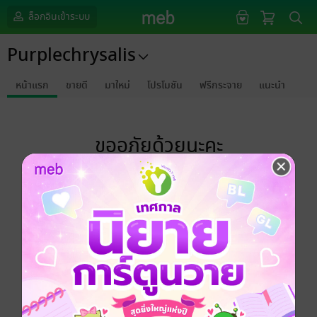
ล็อกอินเข้าระบบ
Purplechrysalis
หน้าแรก
ขายดี
มาใหม่
โปรโมชัน
ฟรีกระจาย
แนะนำ
ขออภัยด้วยนะคะ
ไม่พบข้อมูลในหัวข้อที่คุณกำลังชมค่ะ