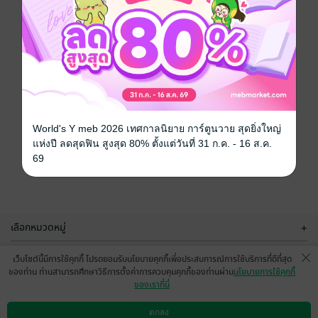
World's Y meb 2026 เทศกาลนิยาย การ์ตูนวาย สุดยิ่งใหญ่
แห่งปี ลดสุดฟิน สูงสุด 80% ตั้งแต่วันที่ 31 ก.ค. - 16 ส.ค.
69
เลือกหมวดหมู่
+
บริการช่วยเหลือ
+
เว็บไซต์นี้มีการใช้คุกกี้ โปรดยอมรับนโยบายคุกกี้เพื่อประสบการณ์การใช้บริการที่ดีที่สุด
ของท่าน ท่านสามารถศึกษาวิธีการตั้งค่าการควบคุมคุกกี้ของท่านผ่าน
นโยบายการใช้คุกกี้
เกี่ยวกับเรา
+
ของเราที่นี่
กลุ่มธุรกิจในเครือ
+
ตกลง