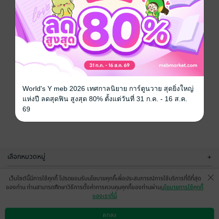
World's Y meb 2026 เทศกาลนิยาย การ์ตูนวาย สุดยิ่งใหญ่
แห่งปี ลดสุดฟิน สูงสุด 80% ตั้งแต่วันที่ 31 ก.ค. - 16 ส.ค.
69
เลือกหมวดหมู่
+
บริการช่วยเหลือ
+
เว็บไซต์นี้มีการใช้คุกกี้ โปรดยอมรับนโยบายคุกกี้เพื่อประสบการณ์การใช้บริการที่ดีที่สุด
ของท่าน ท่านสามารถศึกษาวิธีการตั้งค่าการควบคุมคุกกี้ของท่านผ่าน
นโยบายการใช้คุกกี้
เกี่ยวกับเรา
+
ของเราที่นี่
กลุ่มธุรกิจในเครือ
+
ตกลง