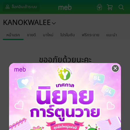
ล็อกอินเข้าระบบ
KANOKWALEE
หน้าแรก
ขายดี
มาใหม่
โปรโมชัน
ฟรีกระจาย
แนะนำ
ขออภัยด้วยนะคะ
ไม่พบข้อมูลในหัวข้อที่คุณกำลังชมค่ะ