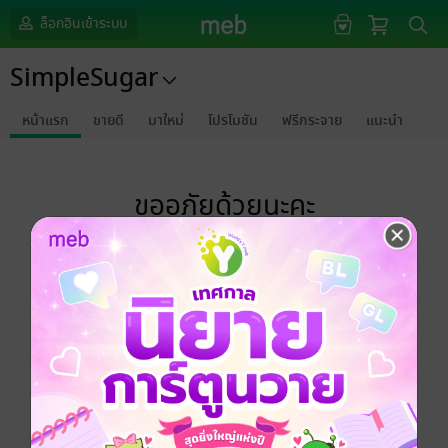
ล็อกอินเข้าระบบ
SimpleSugar
หน้าแรก
ขายดี
มาใหม่
โปรโมชัน
ฟรีกระจาย
แนะนำ
ขออภัยด้วยนะคะ
ไม่พบข้อมูลในหัวข้อที่คุณกำลังชมค่ะ