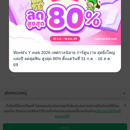
World's Y meb 2026 เทศกาลนิยาย การ์ตูนวาย สุดยิ่งใหญ่
แห่งปี ลดสุดฟิน สูงสุด 80% ตั้งแต่วันที่ 31 ก.ค. - 16 ส.ค.
69
เลือกหมวดหมู่
+
บริการช่วยเหลือ
+
เว็บไซต์นี้มีการใช้คุกกี้ โปรดยอมรับนโยบายคุกกี้เพื่อประสบการณ์การใช้บริการที่ดีที่สุด
ของท่าน ท่านสามารถศึกษาวิธีการตั้งค่าการควบคุมคุกกี้ของท่านผ่าน
นโยบายการใช้คุกกี้
เกี่ยวกับเรา
+
ของเราที่นี่
กลุ่มธุรกิจในเครือ
+
ตกลง