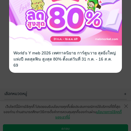
World's Y meb 2026 เทศกาลนิยาย การ์ตูนวาย สุดยิ่งใหญ่
แห่งปี ลดสุดฟิน สูงสุด 80% ตั้งแต่วันที่ 31 ก.ค. - 16 ส.ค.
69
เลือกหมวดหมู่
+
บริการช่วยเหลือ
+
เว็บไซต์นี้มีการใช้คุกกี้ โปรดยอมรับนโยบายคุกกี้เพื่อประสบการณ์การใช้บริการที่ดีที่สุด
ของท่าน ท่านสามารถศึกษาวิธีการตั้งค่าการควบคุมคุกกี้ของท่านผ่าน
นโยบายการใช้คุกกี้
เกี่ยวกับเรา
+
ของเราที่นี่
กลุ่มธุรกิจในเครือ
+
ตกลง