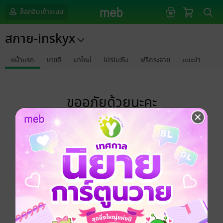
ล็อกอินเข้าระบบ
สกาย-inskyx
หน้าแรก
ขายดี
มาใหม่
โปรโมชัน
ฟรีกระจาย
แนะนำ
ขออภัยด้วยนะคะ
ไม่พบข้อมูลในหัวข้อที่คุณกำลังชมค่ะ