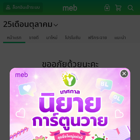
ล็อกอินเข้าระบบ
25เดือนตุลาคม
หน้าแรก
ขายดี
มาใหม่
โปรโมชัน
ฟรีกระจาย
แนะนำ
ขออภัยด้วยนะคะ
ไม่พบข้อมูลในหัวข้อที่คุณกำลังชมค่ะ