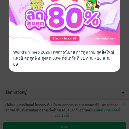
World's Y meb 2026 เทศกาลนิยาย การ์ตูนวาย สุดยิ่งใหญ่
แห่งปี ลดสุดฟิน สูงสุด 80% ตั้งแต่วันที่ 31 ก.ค. - 16 ส.ค.
69
เลือกหมวดหมู่
+
บริการช่วยเหลือ
+
เว็บไซต์นี้มีการใช้คุกกี้ โปรดยอมรับนโยบายคุกกี้เพื่อประสบการณ์การใช้บริการที่ดีที่สุด
ของท่าน ท่านสามารถศึกษาวิธีการตั้งค่าการควบคุมคุกกี้ของท่านผ่าน
นโยบายการใช้คุกกี้
เกี่ยวกับเรา
+
ของเราที่นี่
กลุ่มธุรกิจในเครือ
+
ตกลง