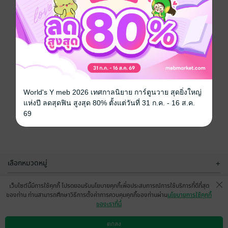
World's Y meb 2026 เทศกาลนิยาย การ์ตูนวาย สุดยิ่งใหญ่
แห่งปี ลดสุดฟิน สูงสุด 80% ตั้งแต่วันที่ 31 ก.ค. - 16 ส.ค.
69
เลือกหมวดหมู่
+
บริการช่วยเหลือ
+
เว็บไซต์นี้มีการใช้คุกกี้ โปรดยอมรับนโยบายคุกกี้เพื่อประสบการณ์การใช้บริการที่ดีที่สุด
ของท่าน ท่านสามารถศึกษาวิธีการตั้งค่าการควบคุมคุกกี้ของท่านผ่าน
นโยบายการใช้คุกกี้
เกี่ยวกับเรา
+
ของเราที่นี่
กลุ่มธุรกิจในเครือ
+
ตกลง