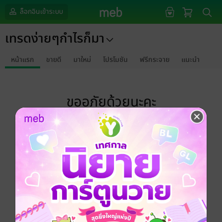
ล็อกอินเข้าระบบ
เทรดง่ายๆกำไรก็มา
หน้าแรก
ขายดี
มาใหม่
โปรโมชัน
ฟรีกระจาย
แนะนำ
ขออภัยด้วยนะคะ
ไม่พบข้อมูลในหัวข้อที่คุณกำลังชมค่ะ