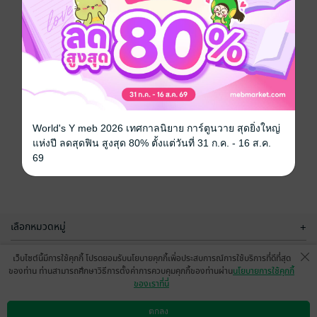
World's Y meb 2026 เทศกาลนิยาย การ์ตูนวาย สุดยิ่งใหญ่
แห่งปี ลดสุดฟิน สูงสุด 80% ตั้งแต่วันที่ 31 ก.ค. - 16 ส.ค.
69
เลือกหมวดหมู่
+
บริการช่วยเหลือ
+
เว็บไซต์นี้มีการใช้คุกกี้ โปรดยอมรับนโยบายคุกกี้เพื่อประสบการณ์การใช้บริการที่ดีที่สุด
ของท่าน ท่านสามารถศึกษาวิธีการตั้งค่าการควบคุมคุกกี้ของท่านผ่าน
นโยบายการใช้คุกกี้
เกี่ยวกับเรา
+
ของเราที่นี่
กลุ่มธุรกิจในเครือ
+
ตกลง