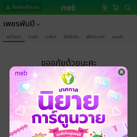
ล็อกอินเข้าระบบ
เพชรพันปี
หน้าแรก
ขายดี
มาใหม่
โปรโมชัน
ฟรีกระจาย
แนะนำ
ขออภัยด้วยนะคะ
ไม่พบข้อมูลในหัวข้อที่คุณกำลังชมค่ะ