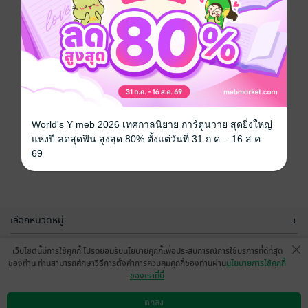
World's Y meb 2026 เทศกาลนิยาย การ์ตูนวาย สุดยิ่งใหญ่
แห่งปี ลดสุดฟิน สูงสุด 80% ตั้งแต่วันที่ 31 ก.ค. - 16 ส.ค.
69
เลือกหมวดหมู่
+
บริการช่วยเหลือ
+
เว็บไซต์นี้มีการใช้คุกกี้ โปรดยอมรับนโยบายคุกกี้เพื่อประสบการณ์การใช้บริการที่ดีที่สุด
ของท่าน ท่านสามารถศึกษาวิธีการตั้งค่าการควบคุมคุกกี้ของท่านผ่าน
นโยบายการใช้คุกกี้
เกี่ยวกับเรา
+
ของเราที่นี่
กลุ่มธุรกิจในเครือ
+
ตกลง