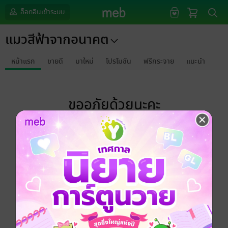
ล็อกอินเข้าระบบ
แมวสีฟ้าจากอนาคต
หน้าแรก
ขายดี
มาใหม่
โปรโมชัน
ฟรีกระจาย
แนะนำ
ขออภัยด้วยนะคะ
ไม่พบข้อมูลในหัวข้อที่คุณกำลังชมค่ะ