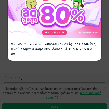
World's Y meb 2026 เทศกาลนิยาย การ์ตูนวาย สุดยิ่งใหญ่
แห่งปี ลดสุดฟิน สูงสุด 80% ตั้งแต่วันที่ 31 ก.ค. - 16 ส.ค.
69
เลือกหมวดหมู่
+
บริการช่วยเหลือ
+
เว็บไซต์นี้มีการใช้คุกกี้ โปรดยอมรับนโยบายคุกกี้เพื่อประสบการณ์การใช้บริการที่ดีที่สุด
ของท่าน ท่านสามารถศึกษาวิธีการตั้งค่าการควบคุมคุกกี้ของท่านผ่าน
นโยบายการใช้คุกกี้
เกี่ยวกับเรา
+
ของเราที่นี่
กลุ่มธุรกิจในเครือ
+
ตกลง