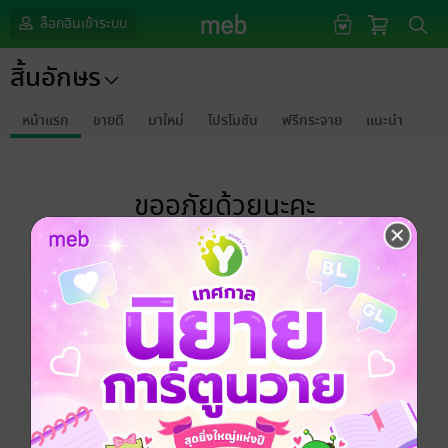
ล็อกอินเข้าระบบ
สิ้นอักษร
หน้าแรก
ขายดี
มาใหม่
โปรโมชัน
ฟรีกระจาย
แนะนำ
ขออภัยด้วยนะคะ
ไม่พบข้อมูลในหัวข้อที่คุณกำลังชมค่ะ