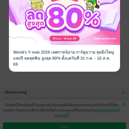
World's Y meb 2026 เทศกาลนิยาย การ์ตูนวาย สุดยิ่งใหญ่
แห่งปี ลดสุดฟิน สูงสุด 80% ตั้งแต่วันที่ 31 ก.ค. - 16 ส.ค.
69
เลือกหมวดหมู่
+
บริการช่วยเหลือ
+
เว็บไซต์นี้มีการใช้คุกกี้ โปรดยอมรับนโยบายคุกกี้เพื่อประสบการณ์การใช้บริการที่ดีที่สุด
ของท่าน ท่านสามารถศึกษาวิธีการตั้งค่าการควบคุมคุกกี้ของท่านผ่าน
นโยบายการใช้คุกกี้
เกี่ยวกับเรา
+
ของเราที่นี่
กลุ่มธุรกิจในเครือ
+
ตกลง