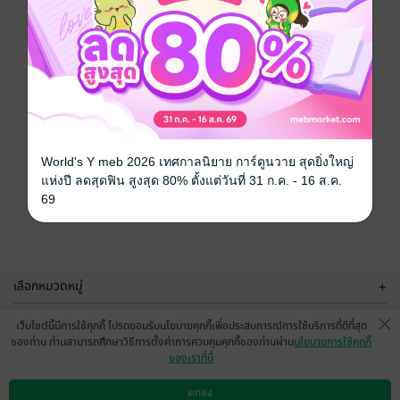
World's Y meb 2026 เทศกาลนิยาย การ์ตูนวาย สุดยิ่งใหญ่
แห่งปี ลดสุดฟิน สูงสุด 80% ตั้งแต่วันที่ 31 ก.ค. - 16 ส.ค.
69
เลือกหมวดหมู่
+
บริการช่วยเหลือ
+
เว็บไซต์นี้มีการใช้คุกกี้ โปรดยอมรับนโยบายคุกกี้เพื่อประสบการณ์การใช้บริการที่ดีที่สุด
ของท่าน ท่านสามารถศึกษาวิธีการตั้งค่าการควบคุมคุกกี้ของท่านผ่าน
นโยบายการใช้คุกกี้
เกี่ยวกับเรา
+
ของเราที่นี่
กลุ่มธุรกิจในเครือ
+
ตกลง