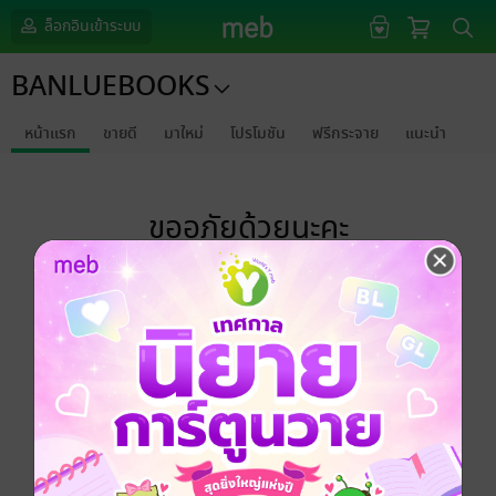
ล็อกอินเข้าระบบ
BANLUEBOOKS
หน้าแรก
ขายดี
มาใหม่
โปรโมชัน
ฟรีกระจาย
แนะนำ
ขออภัยด้วยนะคะ
ไม่พบข้อมูลในหัวข้อที่คุณกำลังชมค่ะ