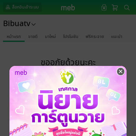
ล็อกอินเข้าระบบ
Bibuatv
หน้าแรก
ขายดี
มาใหม่
โปรโมชัน
ฟรีกระจาย
แนะนำ
ขออภัยด้วยนะคะ
ไม่พบข้อมูลในหัวข้อที่คุณกำลังชมค่ะ