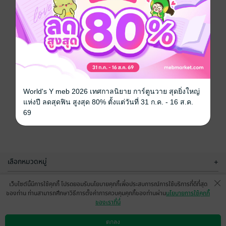
World's Y meb 2026 เทศกาลนิยาย การ์ตูนวาย สุดยิ่งใหญ่
แห่งปี ลดสุดฟิน สูงสุด 80% ตั้งแต่วันที่ 31 ก.ค. - 16 ส.ค.
69
เลือกหมวดหมู่
+
บริการช่วยเหลือ
+
เว็บไซต์นี้มีการใช้คุกกี้ โปรดยอมรับนโยบายคุกกี้เพื่อประสบการณ์การใช้บริการที่ดีที่สุด
ของท่าน ท่านสามารถศึกษาวิธีการตั้งค่าการควบคุมคุกกี้ของท่านผ่าน
นโยบายการใช้คุกกี้
เกี่ยวกับเรา
+
ของเราที่นี่
กลุ่มธุรกิจในเครือ
+
ตกลง