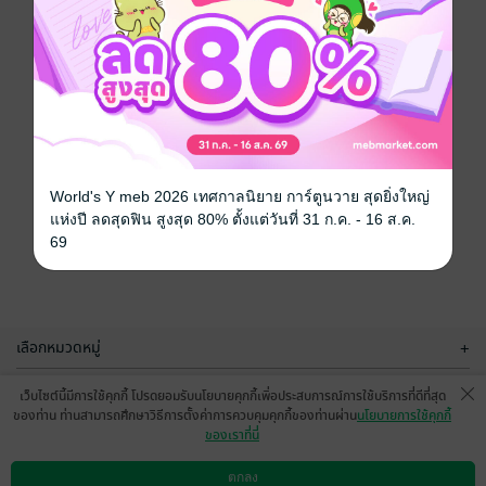
World's Y meb 2026 เทศกาลนิยาย การ์ตูนวาย สุดยิ่งใหญ่
แห่งปี ลดสุดฟิน สูงสุด 80% ตั้งแต่วันที่ 31 ก.ค. - 16 ส.ค.
69
เลือกหมวดหมู่
+
บริการช่วยเหลือ
+
เว็บไซต์นี้มีการใช้คุกกี้ โปรดยอมรับนโยบายคุกกี้เพื่อประสบการณ์การใช้บริการที่ดีที่สุด
ของท่าน ท่านสามารถศึกษาวิธีการตั้งค่าการควบคุมคุกกี้ของท่านผ่าน
นโยบายการใช้คุกกี้
เกี่ยวกับเรา
+
ของเราที่นี่
กลุ่มธุรกิจในเครือ
+
ตกลง