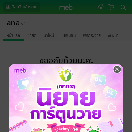
ล็อกอินเข้าระบบ
Lana
หน้าแรก
ขายดี
มาใหม่
โปรโมชัน
ฟรีกระจาย
แนะนำ
ขออภัยด้วยนะคะ
ไม่พบข้อมูลในหัวข้อที่คุณกำลังชมค่ะ