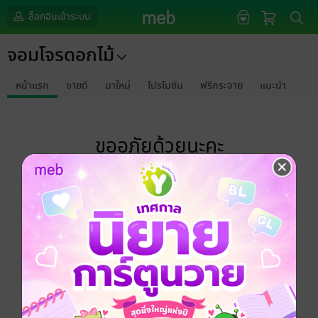
ล็อกอินเข้าระบบ
จอมโจรดอกไม้
หน้าแรก
ขายดี
มาใหม่
โปรโมชัน
ฟรีกระจาย
แนะนำ
ขออภัยด้วยนะคะ
ไม่พบข้อมูลในหัวข้อที่คุณกำลังชมค่ะ