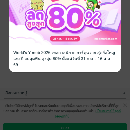
World's Y meb 2026 เทศกาลนิยาย การ์ตูนวาย สุดยิ่งใหญ่
แห่งปี ลดสุดฟิน สูงสุด 80% ตั้งแต่วันที่ 31 ก.ค. - 16 ส.ค.
69
เลือกหมวดหมู่
+
บริการช่วยเหลือ
+
เว็บไซต์นี้มีการใช้คุกกี้ โปรดยอมรับนโยบายคุกกี้เพื่อประสบการณ์การใช้บริการที่ดีที่สุด
ของท่าน ท่านสามารถศึกษาวิธีการตั้งค่าการควบคุมคุกกี้ของท่านผ่าน
นโยบายการใช้คุกกี้
เกี่ยวกับเรา
+
ของเราที่นี่
กลุ่มธุรกิจในเครือ
+
ตกลง