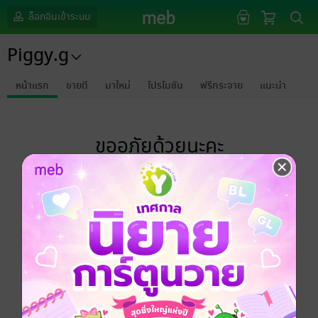
ล็อกอินเข้าระบบ
Piggy.g
หน้าแรก
ขายดี
มาใหม่
โปรโมชัน
ฟรีกระจาย
แนะนำ
ขออภัยด้วยนะคะ
ไม่พบข้อมูลในหัวข้อที่คุณกำลังชมค่ะ