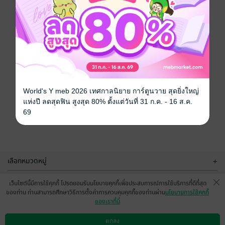
World's Y meb 2026 เทศกาลนิยาย การ์ตูนวาย สุดยิ่งใหญ่
แห่งปี ลดสุดฟิน สูงสุด 80% ตั้งแต่วันที่ 31 ก.ค. - 16 ส.ค.
69
เลือกหมวดหมู่
+
บริการช่วยเหลือ
+
เว็บไซต์นี้มีการใช้คุกกี้ โปรดยอมรับนโยบายคุกกี้เพื่อประสบการณ์การใช้บริการที่ดีที่สุด
ของท่าน ท่านสามารถศึกษาวิธีการตั้งค่าการควบคุมคุกกี้ของท่านผ่าน
นโยบายการใช้คุกกี้
เกี่ยวกับเรา
+
ของเราที่นี่
กลุ่มธุรกิจในเครือ
+
ตกลง