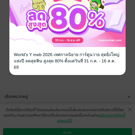
World's Y meb 2026 เทศกาลนิยาย การ์ตูนวาย สุดยิ่งใหญ่
แห่งปี ลดสุดฟิน สูงสุด 80% ตั้งแต่วันที่ 31 ก.ค. - 16 ส.ค.
69
เลือกหมวดหมู่
+
บริการช่วยเหลือ
+
เว็บไซต์นี้มีการใช้คุกกี้ โปรดยอมรับนโยบายคุกกี้เพื่อประสบการณ์การใช้บริการที่ดีที่สุด
ของท่าน ท่านสามารถศึกษาวิธีการตั้งค่าการควบคุมคุกกี้ของท่านผ่าน
นโยบายการใช้คุกกี้
เกี่ยวกับเรา
+
ของเราที่นี่
กลุ่มธุรกิจในเครือ
+
ตกลง