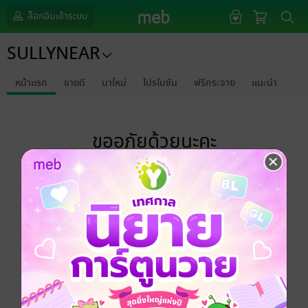
ล็อกอินเข้าระบบ
SULLYNEAR
หน้าแรก
ขายดี
มาใหม่
โปรโมชัน
ฟรีกระจาย
แนะนำ
ขออภัยด้วยนะคะ
ไม่พบข้อมูลในหัวข้อที่คุณกำลังชมค่ะ