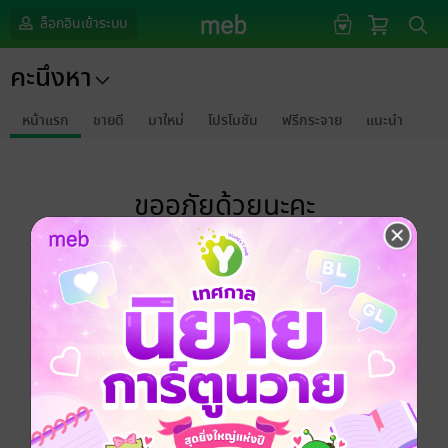
ล็อกอินเข้าระบบ
คะนึงหา
หน้าแรก
ขายดี
มาใหม่
โปรโมชัน
ฟรีกระจาย
แนะนำ
ขออภัยด้วยนะคะ
ไม่พบข้อมูลในหัวข้อที่คุณกำลังชมค่ะ