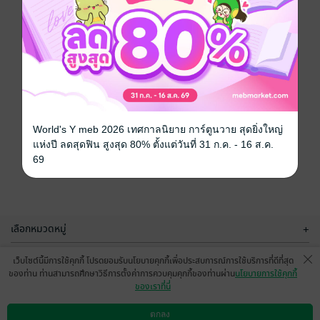
World's Y meb 2026 เทศกาลนิยาย การ์ตูนวาย สุดยิ่งใหญ่
แห่งปี ลดสุดฟิน สูงสุด 80% ตั้งแต่วันที่ 31 ก.ค. - 16 ส.ค.
69
เลือกหมวดหมู่
+
บริการช่วยเหลือ
+
เว็บไซต์นี้มีการใช้คุกกี้ โปรดยอมรับนโยบายคุกกี้เพื่อประสบการณ์การใช้บริการที่ดีที่สุด
ของท่าน ท่านสามารถศึกษาวิธีการตั้งค่าการควบคุมคุกกี้ของท่านผ่าน
นโยบายการใช้คุกกี้
เกี่ยวกับเรา
+
ของเราที่นี่
กลุ่มธุรกิจในเครือ
+
ตกลง